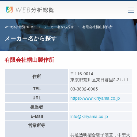
WEB分析総覧HOME
メーカー名から探す
有限会社桐山製作所
メーカー名から探す
有限会社桐山製作所
〒116-0014
住所
東京都荒川区東日暮里2-31-11
TEL
03-3802-0005
URL
https://www.kiriyama.co.jp
担当者
E-Mail
info@kiriyama.co.jp
営業所等
共通透明摺合硝子装置，中型大