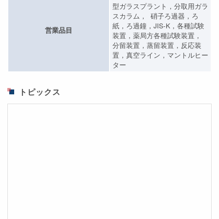
型ガラスプラント，分取用ガラ
スカラム， 硝子ろ過器，ろ
紙，ろ過鐘，JIS-K，各種試験
営業品目
装置，薬局方各種試験装置，
分留装置，蒸留装置，反応装
置，真空ライン，マントルヒー
ター
トピックス