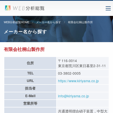
WEB分析総覧HOME
メーカー名から探す
有限会社桐山製作所
メーカー名から探す
有限会社桐山製作所
〒116-0014
住所
東京都荒川区東日暮里2-31-11
TEL
03-3802-0005
URL
https://www.kiriyama.co.jp
担当者
E-Mail
info@kiriyama.co.jp
営業所等
共通透明摺合硝子装置，中型大