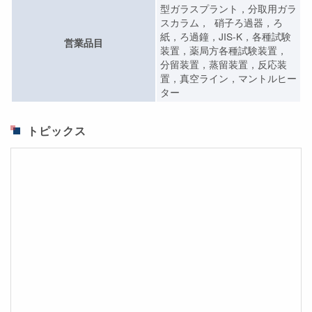
型ガラスプラント，分取用ガラ
スカラム， 硝子ろ過器，ろ
紙，ろ過鐘，JIS-K，各種試験
営業品目
装置，薬局方各種試験装置，
分留装置，蒸留装置，反応装
置，真空ライン，マントルヒー
ター
トピックス