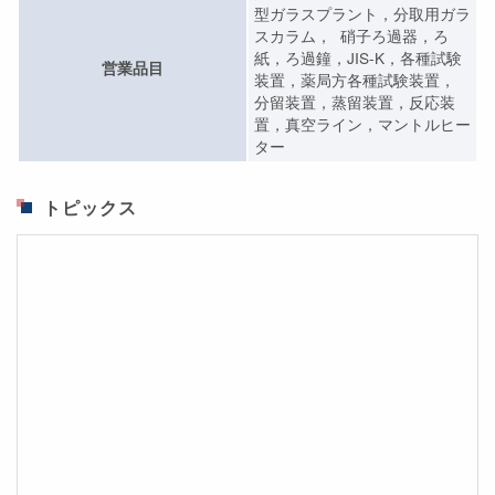
型ガラスプラント，分取用ガラ
スカラム， 硝子ろ過器，ろ
紙，ろ過鐘，JIS-K，各種試験
営業品目
装置，薬局方各種試験装置，
分留装置，蒸留装置，反応装
置，真空ライン，マントルヒー
ター
トピックス