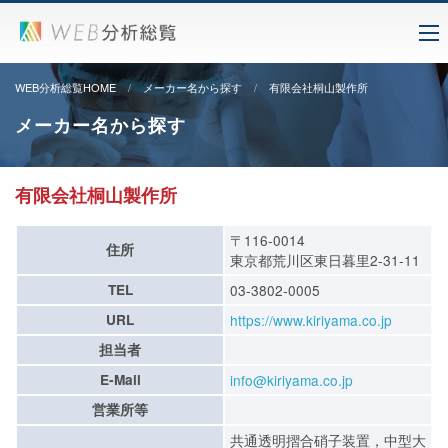
WEB分析総覧HOME
メーカー名から探す
有限会社桐山製作所
メーカー名から探す
有限会社桐山製作所
〒116-0014
住所
東京都荒川区東日暮里2-31-11
TEL
03-3802-0005
URL
https://www.kiriyama.co.jp
担当者
E-Mail
info@kiriyama.co.jp
営業所等
共通透明摺合硝子装置，中型大