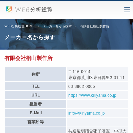
WEB分析総覧HOME
メーカー名から探す
有限会社桐山製作所
メーカー名から探す
有限会社桐山製作所
〒116-0014
住所
東京都荒川区東日暮里2-31-11
TEL
03-3802-0005
URL
https://www.kiriyama.co.jp
担当者
E-Mail
info@kiriyama.co.jp
営業所等
共通透明摺合硝子装置，中型大