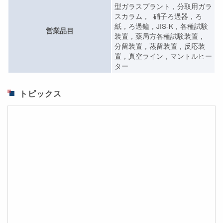
型ガラスプラント，分取用ガラ
スカラム， 硝子ろ過器，ろ
紙，ろ過鐘，JIS-K，各種試験
営業品目
装置，薬局方各種試験装置，
分留装置，蒸留装置，反応装
置，真空ライン，マントルヒー
ター
トピックス