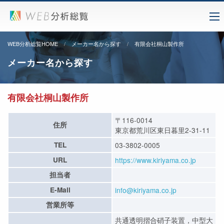
WEB分析総覧HOME
メーカー名から探す
有限会社桐山製作所
メーカー名から探す
有限会社桐山製作所
〒116-0014
住所
東京都荒川区東日暮里2-31-11
TEL
03-3802-0005
URL
https://www.kiriyama.co.jp
担当者
E-Mail
info@kiriyama.co.jp
営業所等
共通透明摺合硝子装置，中型大