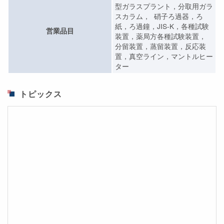
型ガラスプラント，分取用ガラ
スカラム， 硝子ろ過器，ろ
紙，ろ過鐘，JIS-K，各種試験
営業品目
装置，薬局方各種試験装置，
分留装置，蒸留装置，反応装
置，真空ライン，マントルヒー
ター
トピックス