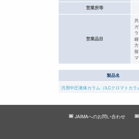
営業所等
共
ガ
ラ
営業品目
鐘
方
留
マ
製品名
汎用中圧液体カラム（ILCクロマトカラ
JAIMAへのお問い合わせ