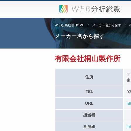
WEB分析総覧HOME
メーカー名から探す
メーカー名から探す
有限会社桐山製作所
〒
住所
東
TEL
03
URL
ht
担当者
E-Mail
in