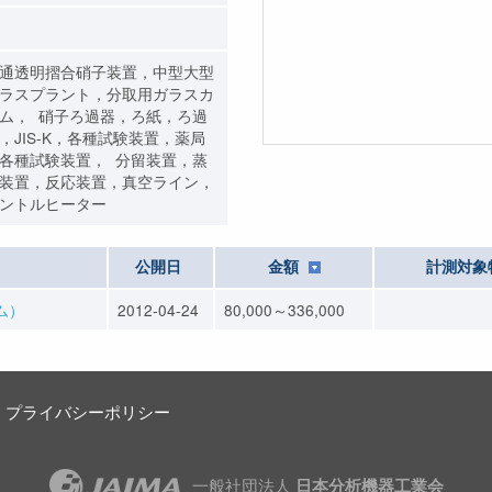
通透明摺合硝子装置，中型大型
ラスプラント，分取用ガラスカ
ム， 硝子ろ過器，ろ紙，ろ過
，JIS-K，各種試験装置，薬局
各種試験装置， 分留装置，蒸
装置，反応装置，真空ライン，
ントルヒーター
公開日
金額
計測対象
ム）
2012-04-24
80,000～336,000
プライバシーポリシー
一般社団法人
日本分析機器工業会