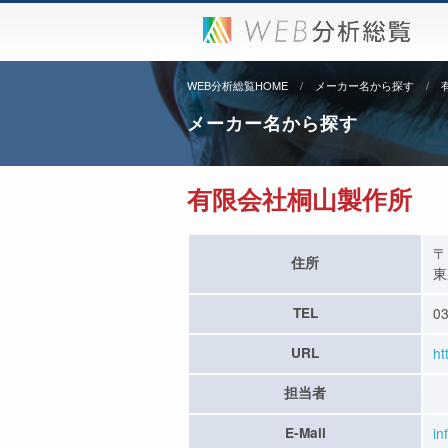
WEB分析総覧HOME
メーカー名から探す
メーカー名から探す
有限会社桐山製作所
〒
住所
東
TEL
03
URL
ht
担当者
E-Mail
in