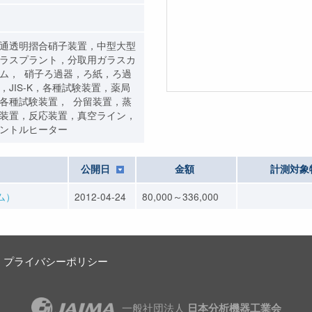
通透明摺合硝子装置，中型大型
ラスプラント，分取用ガラスカ
ム， 硝子ろ過器，ろ紙，ろ過
，JIS-K，各種試験装置，薬局
各種試験装置， 分留装置，蒸
装置，反応装置，真空ライン，
ントルヒーター
公開日
金額
計測対象
ム）
2012-04-24
80,000～336,000
プライバシーポリシー
一般社団法人
日本分析機器工業会