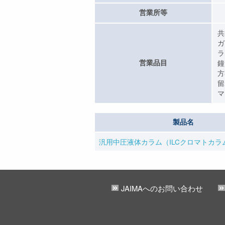
営業所等
共
ガ
ラ
営業品目
鐘
方
留
マ
製品名
汎用中圧液体カラム（ILCクロマトカラ
JAIMAへのお問い合わせ