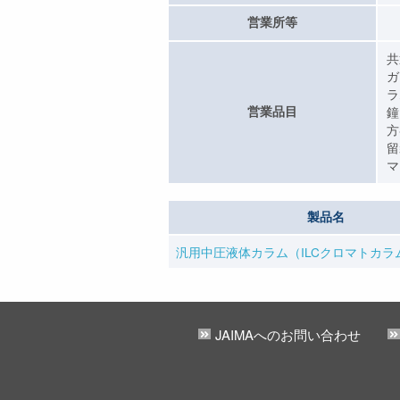
営業所等
共
ガ
ラ
営業品目
鐘
方
留
マ
製品名
汎用中圧液体カラム（ILCクロマトカラ
JAIMAへのお問い合わせ