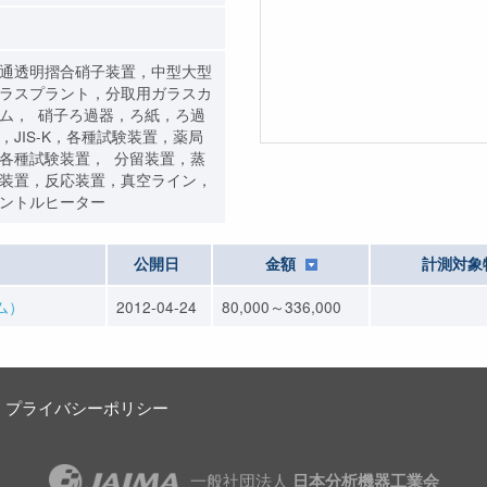
通透明摺合硝子装置，中型大型
ラスプラント，分取用ガラスカ
ム， 硝子ろ過器，ろ紙，ろ過
，JIS-K，各種試験装置，薬局
各種試験装置， 分留装置，蒸
装置，反応装置，真空ライン，
ントルヒーター
公開日
金額
計測対象
ム）
2012-04-24
80,000～336,000
プライバシーポリシー
一般社団法人
日本分析機器工業会