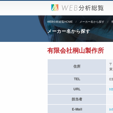
WEB分析総覧HOME
メーカー名から探す
メーカー名から探す
有限会社桐山製作所
〒
住所
東
TEL
03
URL
ht
担当者
E-Mail
in