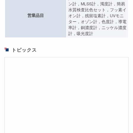
ン計，MLSS計，濁度計，簡易
水質検査比色セット，フッ素イ
営業品目
オン計，残留塩素計，UVモニ
ター，オゾン計，色度計，導電
率計，銅濃度計，ニッケル濃度
計，吸光度計
トピックス