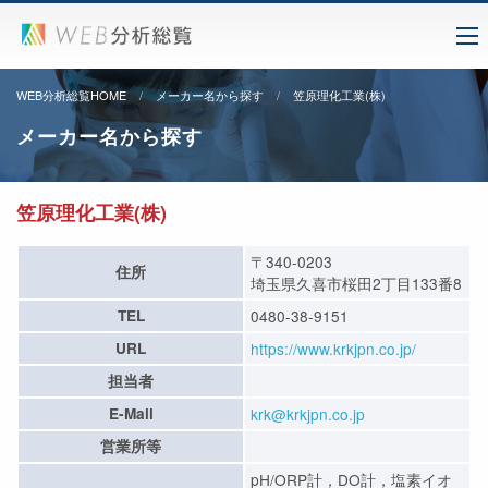
WEB分析総覧HOME
メーカー名から探す
笠原理化工業(株)
メーカー名から探す
笠原理化工業(株)
〒340-0203
住所
埼玉県久喜市桜田2丁目133番8
TEL
0480-38-9151
URL
https://www.krkjpn.co.jp/
担当者
E-Mail
krk@krkjpn.co.jp
営業所等
pH/ORP計，DO計，塩素イオ