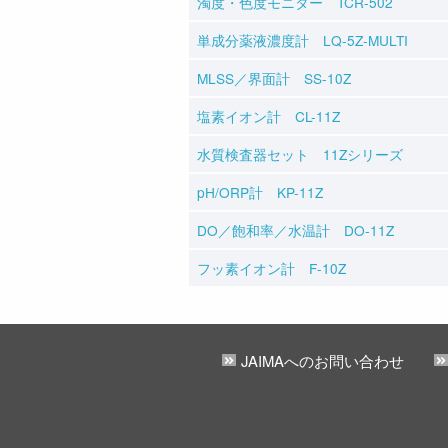
濁度・色度モニター TCR-502
単成分薬液濃度計 LQ-5Z-MULTI
MLSS／界面計 SS-10Z
塩素イオン計 CL-11Z
水質検査器セット 11Zシリーズ
pH/ORP計 KP-11Z
DO／飽和率／水温計 DO-11Z
フッ素イオン計 F-10Z
JAIMAへのお問い合わせ