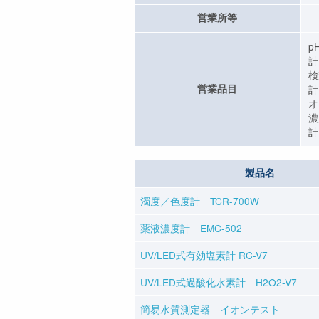
営業所等
p
計
検
営業品目
計
オ
濃
計
製品名
濁度／色度計 TCR-700W
薬液濃度計 EMC-502
UV/LED式有効塩素計 RC-V7
UV/LED式過酸化水素計 H2O2-V7
簡易水質測定器 イオンテスト