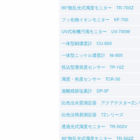
90°散乱光式濁度モニター TR-700Z
フッ化物イオンモニター KF-700
UV式有機汚濁モニター UV-700W
一体型銅濃度計 CU-800
一体型ニッケル濃度計 Ni-800
投込型透視度センサー TP-10Z
濁度・色度センサー TCR-30
遊離残留塩素計 DP-3F
比色法水質測定器 アクアテスターZシ
比色法簡易測定器 7Zシリーズ
透過光式濁度モニター TR-502V
90°散乱光式濁度モニター TR-502Z