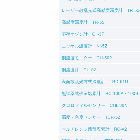
レーザー散乱光式高感度濁度計 TR-55
高感度濁度計 TR-55
溶存オゾン計 O
-3F
3
ニッケル濃度計 Ni-5Z
銅濃度モニター CU-502
銅濃度計 CU-5Z
表面散乱光方式濁度計 TRD-51U
無試薬式残留塩素計 RC-100A・100B・
クロロフィルセンサー CHL-30N
濁度・色度センサー TCR-5Z
マルチレンジ残留塩素計 RC-V2