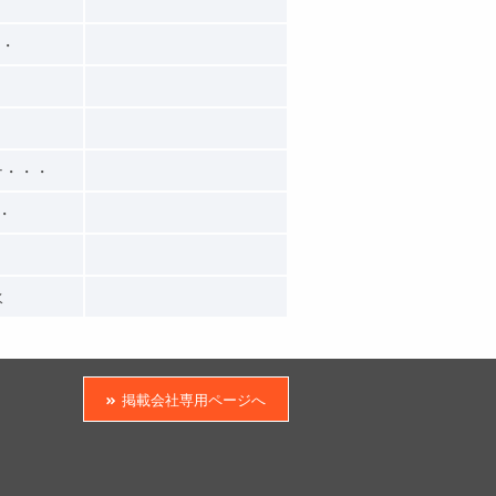
・・
ナ・・・
・・
水
掲載会社専用ページへ