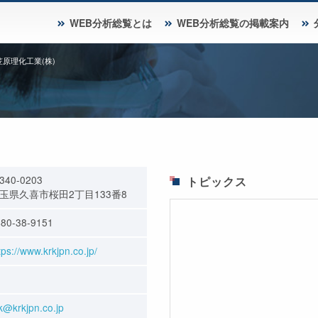
WEB分析総覧とは
WEB分析総覧の掲載案内
笠原理化工業(株)
340-0203
トピックス
玉県久喜市桜田2丁目133番8
80-38-9151
tps://www.krkjpn.co.jp/
k@krkjpn.co.jp