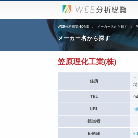
WEB分析総覧HOME
メーカー名から探す
メーカー名から探す
笠原理化工業(株)
〒
住所
埼
TEL
04
URL
ht
担当者
E-Mail
kr