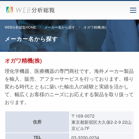
WEB分析総覧HOME
メーカー名から探す
オガワ精機(株)
メーカー名から探す
オガワ精機(株)
理化学機器、医療機器の専門商社です。海外メーカー製品
を輸入、販売、アフターサービスを行っております。移り
変わる時代とともに築いた輸出入の経験と実績を活かし
て、幅広くお客様のニーズにお応えする製品を取り扱って
おります。
〒169-0072
住所
東京都新宿区大久保2-2-9 22山
京ビル7F
TEL
03-3200-0234