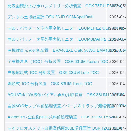
比表面積およびポロシメトリー分析装置 OSK 75DU EASY-Vシリ
2025-05-28
デジタル土壌硬度計 OSK 36JR SCM-SpotOn®
2025-04-02
マルチパラメータ室内用空気モニター ECOMLITE2 OSK 44FNLITE
2026-05-01
マルチパラメータ屋外用大気モニター ECOMSMART2 OSK 44FNSM
2026-05-01
有機微量元素分析装置 EMA402XL OSK 50WQ EMA402XL CHNS
2026-05-01
全有機炭素（TOC）分析装置 OSK 33UM Fusion-TOC
2026-04-16
自動燃焼式 TOC 分析装置 OSK 33UM Lotix-TOC
2026-04-16
燃焼式 TOC 分析装置 OSK 33UM Torch-TOC
2026-04-16
AQUATek LVA液体バイアル自動採取装置 OSK 33UM LVA-VOC
2026-04-16
自動VOCサンプル前処理装置／パージ＆トラップ濃縮装置 OSK 33UM 
2026-04-16
Atomx XYZ全自動VOC試料前処理装置 OSK 33UM XYZ-VOC
2026-04-16
マイクロオスメット自動高感度50uL浸透圧計 OSK 12QT 5004
2026-04-17