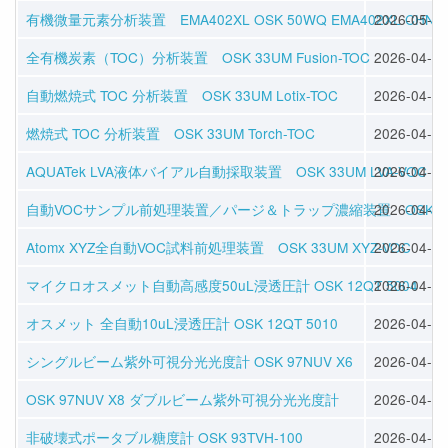
有機微量元素分析装置 EMA402XL OSK 50WQ EMA402XL CHNS
2026-05-01
全有機炭素（TOC）分析装置 OSK 33UM Fusion-TOC
2026-04-16
自動燃焼式 TOC 分析装置 OSK 33UM Lotix-TOC
2026-04-16
燃焼式 TOC 分析装置 OSK 33UM Torch-TOC
2026-04-16
AQUATek LVA液体バイアル自動採取装置 OSK 33UM LVA-VOC
2026-04-16
自動VOCサンプル前処理装置／パージ＆トラップ濃縮装置 OSK 33UM 
2026-04-16
Atomx XYZ全自動VOC試料前処理装置 OSK 33UM XYZ-VOC
2026-04-16
マイクロオスメット自動高感度50uL浸透圧計 OSK 12QT 5004
2026-04-17
オスメット 全自動10uL浸透圧計 OSK 12QT 5010
2026-04-17
シングルビーム紫外可視分光光度計 OSK 97NUV X6
2026-04-20
OSK 97NUV X8 ダブルビーム紫外可視分光光度計
2026-04-20
非破壊式ポータブル糖度計 OSK 93TVH-100
2026-04-22