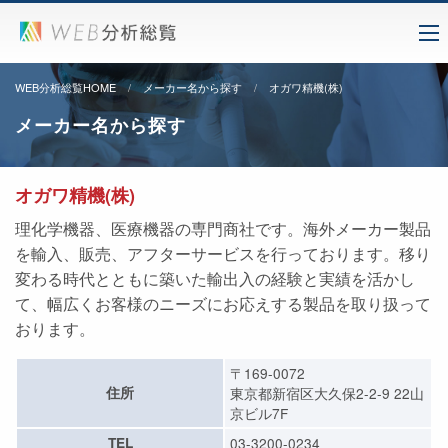
WEB分析総覧HOME
メーカー名から探す
オガワ精機(株)
メーカー名から探す
オガワ精機(株)
理化学機器、医療機器の専門商社です。海外メーカー製品
を輸入、販売、アフターサービスを行っております。移り
変わる時代とともに築いた輸出入の経験と実績を活かし
て、幅広くお客様のニーズにお応えする製品を取り扱って
おります。
〒169-0072
住所
東京都新宿区大久保2-2-9 22山
京ビル7F
TEL
03-3200-0234