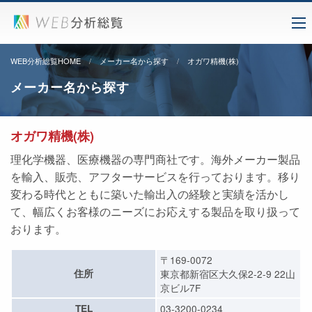
WEB分析総覧HOME
メーカー名から探す
オガワ精機(株)
メーカー名から探す
オガワ精機(株)
理化学機器、医療機器の専門商社です。海外メーカー製品
を輸入、販売、アフターサービスを行っております。移り
変わる時代とともに築いた輸出入の経験と実績を活かし
て、幅広くお客様のニーズにお応えする製品を取り扱って
おります。
〒169-0072
住所
東京都新宿区大久保2-2-9 22山
京ビル7F
TEL
03-3200-0234