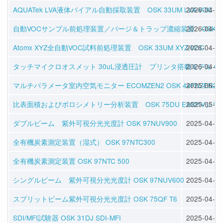
AQUATek LVA液体バイアル自動採取装置 OSK 33UM LVA-VOC
2026-04-16
自動VOCサンプル前処理装置／パージ＆トラップ濃縮装置 OSK 33UM 
2026-04-16
Atomx XYZ全自動VOC試料前処理装置 OSK 33UM XYZ-VOC
2026-04-16
タッチマイクロオスメット 30uL浸透圧計 プリンタ搭載モデル OSK 1
2026-04-16
マルチパラメータ室内空気モニター ECOMZEN2 OSK 44FNZEN2
2025-06-25
比表面積およびポロシメトリー分析装置 OSK 75DU EASY-Vシリ
2025-05-28
ダブルビーム 紫外可視分光光度計 OSK 97NUV900
2025-04-30
全有機炭素測定装置（湿式） OSK 97NTC300
2025-04-30
全有機炭素測定装置 OSK 97NTC 500
2025-04-30
シングルビーム 紫外可視分光光度計 OSK 97NUV600
2025-04-24
スプリットビーム紫外可視分光光度計 OSK 75QF T6
2025-04-24
SDI/MFI試験器 OSK 31DJ SDI-MFI
2025-04-11