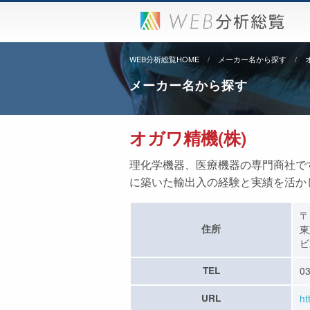
WEB分析総覧HOME
メーカー名から探す
メーカー名から探す
オガワ精機(株)
理化学機器、医療機器の専門商社で
に築いた輸出入の経験と実績を活か
〒
住所
東
ビ
TEL
03
URL
ht