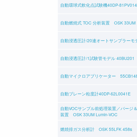
自動環球式軟化点試験機40DP-81PV014
自動燃焼式 TOC 分析装置 OSK 33UM Lo
自動浸透圧計/20連オートサンプラーモデル
自動浸透圧計/1試験管モデル 40BU201
自動マイクロアプリケーター 55CB14
自動ブレーン粒度計40DP-62L0041E
自動VOCサンプル前処理装置／パージ
装置 OSK 33UM Lumin-VOC
燃焼排ガス分析計 OSK 55LFK 458s