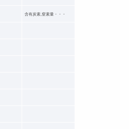
含有炭素,窒素量・・・