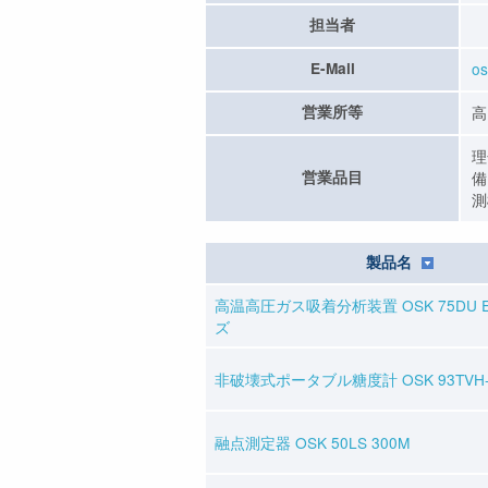
担当者
E-Mail
os
営業所等
高
理
営業品目
備
測
製品名
高温高圧ガス吸着分析装置 OSK 75DU E
ズ
非破壊式ポータブル糖度計 OSK 93TVH-
融点測定器 OSK 50LS 300M