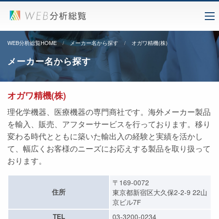
WEB分析総覧HOME
メーカー名から探す
オガワ精機(株)
メーカー名から探す
オガワ精機(株)
理化学機器、医療機器の専門商社です。海外メーカー製品
を輸入、販売、アフターサービスを行っております。移り
変わる時代とともに築いた輸出入の経験と実績を活かし
て、幅広くお客様のニーズにお応えする製品を取り扱って
おります。
〒169-0072
住所
東京都新宿区大久保2-2-9 22山
京ビル7F
TEL
03-3200-0234