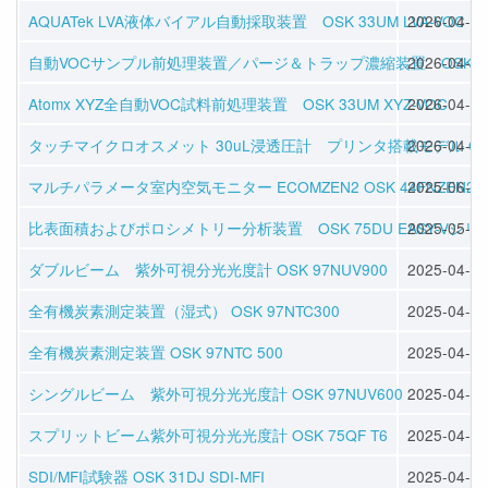
AQUATek LVA液体バイアル自動採取装置 OSK 33UM LVA-VOC
2026-04-16
自動VOCサンプル前処理装置／パージ＆トラップ濃縮装置 OSK 33UM 
2026-04-16
Atomx XYZ全自動VOC試料前処理装置 OSK 33UM XYZ-VOC
2026-04-16
タッチマイクロオスメット 30uL浸透圧計 プリンタ搭載モデル OSK 1
2026-04-16
マルチパラメータ室内空気モニター ECOMZEN2 OSK 44FNZEN2
2025-06-25
比表面積およびポロシメトリー分析装置 OSK 75DU EASY-Vシリ
2025-05-28
ダブルビーム 紫外可視分光光度計 OSK 97NUV900
2025-04-30
全有機炭素測定装置（湿式） OSK 97NTC300
2025-04-30
全有機炭素測定装置 OSK 97NTC 500
2025-04-30
シングルビーム 紫外可視分光光度計 OSK 97NUV600
2025-04-24
スプリットビーム紫外可視分光光度計 OSK 75QF T6
2025-04-24
SDI/MFI試験器 OSK 31DJ SDI-MFI
2025-04-11