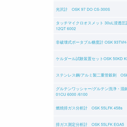
光沢計 OSK 97 DO CS-300S
タッチマイクロオスメット 30uL浸透圧
12QT 6002
非破壊式ポータブル糖度計 OSK 93TVH-
ケルダール試験装置セットOSK 50KD KI
ステンレス鋼/アルミ製二重管穀刺 OSK 
グルテンワッシャー/グルテン洗浄・混錬
01CU 6000 /6100
燃焼排ガス分析計 OSK 55LFK 458s
排ガス測定分析計 OSK 55LFK EGA5