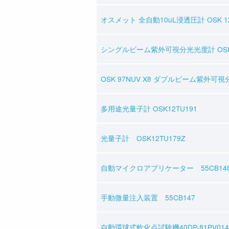
オスメット 全自動10uL浸透圧計 OSK 12
シングルビーム紫外可視分光光度計 OSK 9
OSK 97NUV X8 ダブルビーム紫外可
多用途光量子計 OSK12TU191
光量子計 OSK12TU179Z
自動マイクロアプリケーター 55CB14
手動微量注入装置 55CB147
自動環球式軟化点試験機40DP-81PV014