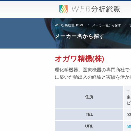
WEB分析総覧HOME
メーカー名から探す
メーカー名から探す
オガワ精機(株)
理化学機器、医療機器の専門商社で
に築いた輸出入の経験と実績を活か
〒
住所
東
ビ
TEL
03
URL
ht