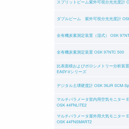
スプリットビーム紫外可視分光光度計 OSK 
ダブルビーム 紫外可視分光光度計 OSK 9
全有機炭素測定装置（湿式） OSK 97NT
全有機炭素測定装置 OSK 97NTC 50
比表面積およびポロシメトリー分析装置 O
EASY-Vシリーズ
デジタル土壌硬度計 OSK 36JR SCM-Sp
マルチパラメータ室内用空気モニター ECO
OSK 44FNLITE2
マルチパラメータ屋外用大気モニター EC
OSK 44FNSMART2