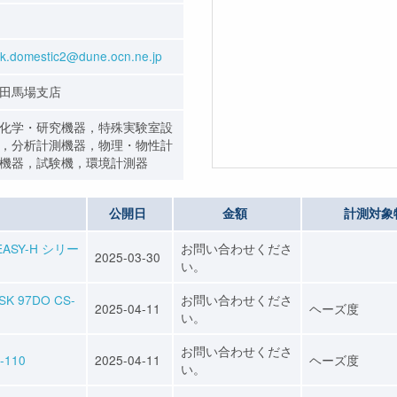
k.domestic2@dune.ocn.ne.jp
田馬場支店
化学・研究機器，特殊実験室設
，分析計測機器，物理・物性計
機器，試験機，環境計測器
公開日
金額
計測対象
ASY-H シリー
お問い合わせくださ
2025-03-30
い。
97DO CS-
お問い合わせくださ
2025-04-11
ヘーズ度
い。
お問い合わせくださ
-110
2025-04-11
ヘーズ度
い。