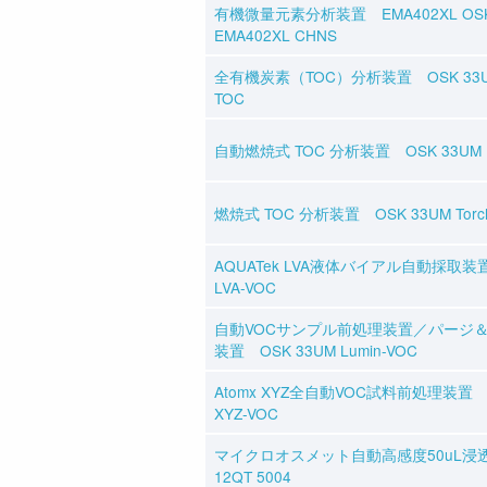
有機微量元素分析装置 EMA402XL OSK
EMA402XL CHNS
全有機炭素（TOC）分析装置 OSK 33UM 
TOC
自動燃焼式 TOC 分析装置 OSK 33UM Lo
燃焼式 TOC 分析装置 OSK 33UM Torc
AQUATek LVA液体バイアル自動採取装置
LVA-VOC
自動VOCサンプル前処理装置／パージ
装置 OSK 33UM Lumin-VOC
Atomx XYZ全自動VOC試料前処理装置 O
XYZ-VOC
マイクロオスメット自動高感度50uL浸透
12QT 5004