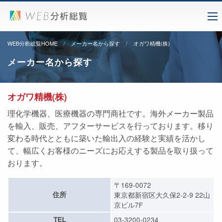
WEB分析総覧HOME
メーカー名から探す
オガワ精機(株)
メーカー名から探す
オガワ精機(株)
理化学機器、医療機器の専門商社です。海外メーカー製品
を輸入、販売、アフターサービスを行っております。移り
変わる時代とともに築いた輸出入の経験と実績を活かし
て、幅広くお客様のニーズにお応えする製品を取り扱って
おります。
〒169-0072
住所
東京都新宿区大久保2-2-9 22山
京ビル7F
TEL
03-3200-0234