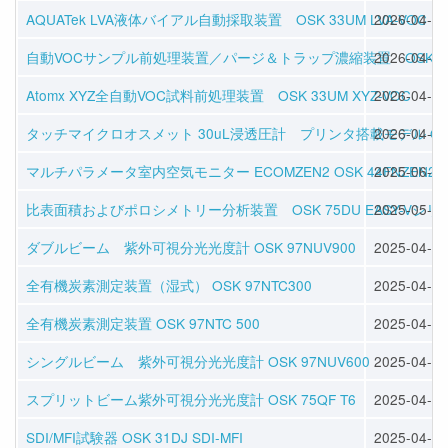
AQUATek LVA液体バイアル自動採取装置 OSK 33UM LVA-VOC
2026-04-16
自動VOCサンプル前処理装置／パージ＆トラップ濃縮装置 OSK 33UM 
2026-04-16
Atomx XYZ全自動VOC試料前処理装置 OSK 33UM XYZ-VOC
2026-04-16
タッチマイクロオスメット 30uL浸透圧計 プリンタ搭載モデル OSK 1
2026-04-16
マルチパラメータ室内空気モニター ECOMZEN2 OSK 44FNZEN2
2025-06-25
比表面積およびポロシメトリー分析装置 OSK 75DU EASY-Vシリ
2025-05-28
ダブルビーム 紫外可視分光光度計 OSK 97NUV900
2025-04-30
全有機炭素測定装置（湿式） OSK 97NTC300
2025-04-30
全有機炭素測定装置 OSK 97NTC 500
2025-04-30
シングルビーム 紫外可視分光光度計 OSK 97NUV600
2025-04-24
スプリットビーム紫外可視分光光度計 OSK 75QF T6
2025-04-24
SDI/MFI試験器 OSK 31DJ SDI-MFI
2025-04-11