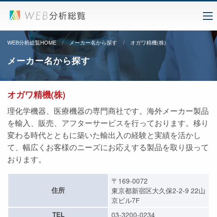
WEB分析総覧HOME
メーカー名から探す
オガワ精機(株)
メーカー名から探す
オガワ精機(株)
理化学機器、医療機器の専門商社です。海外メーカー製品
を輸入、販売、アフターサービスを行っております。移り
変わる時代とともに築いた輸出入の経験と実績を活かし
て、幅広くお客様のニーズにお応えする製品を取り扱って
おります。
〒169-0072
住所
東京都新宿区大久保2-2-9 22山
京ビル7F
TEL
03-3200-0234