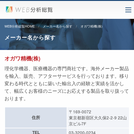
WEB分析総覧HOME
メーカー名から探す
オガワ精機(株)
メーカー名から探す
オガワ精機(株)
理化学機器、医療機器の専門商社です。海外メーカー製品
を輸入、販売、アフターサービスを行っております。移り
変わる時代とともに築いた輸出入の経験と実績を活かし
て、幅広くお客様のニーズにお応えする製品を取り扱って
おります。
〒169-0072
住所
東京都新宿区大久保2-2-9 22山
京ビル7F
TEL
03-3200-0234