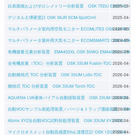
比表面積およびポロシメトリー分析装置 OSK 75DU EASY-Vシリ
2025-05-28
デジタル土壌硬度計 OSK 36JR SCM-SpotOn®
2025-04-02
マルチパラメータ室内用空気モニター ECOMLITE2 OSK 44FNLITE
2026-05-01
マルチパラメータ屋外用大気モニター ECOMSMART2 OSK 44FNSM
2026-05-01
有機微量元素分析装置 EMA402XL OSK 50WQ EMA402XL CHNS
2026-05-01
全有機炭素（TOC）分析装置 OSK 33UM Fusion-TOC
2026-04-16
自動燃焼式 TOC 分析装置 OSK 33UM Lotix-TOC
2026-04-16
燃焼式 TOC 分析装置 OSK 33UM Torch-TOC
2026-04-16
AQUATek LVA液体バイアル自動採取装置 OSK 33UM LVA-VOC
2026-04-16
自動VOCサンプル前処理装置／パージ＆トラップ濃縮装置 OSK 33UM 
2026-04-16
Atomx XYZ全自動VOC試料前処理装置 OSK 33UM XYZ-VOC
2026-04-16
マイクロオスメット自動高感度50uL浸透圧計 OSK 12QT 5004
2026-04-17