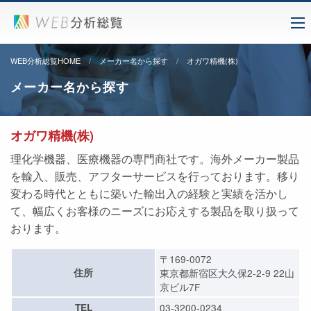
WEB分析総覧HOME
メーカー名から探す
オガワ精機(株)
メーカー名から探す
オガワ精機(株)
理化学機器、医療機器の専門商社です。海外メーカー製品
を輸入、販売、アフターサービスを行っております。移り
変わる時代とともに築いた輸出入の経験と実績を活かし
て、幅広くお客様のニーズにお応えする製品を取り扱って
おります。
〒169-0072
住所
東京都新宿区大久保2-2-9 22山
京ビル7F
TEL
03-3200-0234