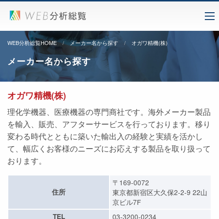
WEB分析総覧HOME
メーカー名から探す
オガワ精機(株)
メーカー名から探す
オガワ精機(株)
理化学機器、医療機器の専門商社です。海外メーカー製品
を輸入、販売、アフターサービスを行っております。移り
変わる時代とともに築いた輸出入の経験と実績を活かし
て、幅広くお客様のニーズにお応えする製品を取り扱って
おります。
〒169-0072
住所
東京都新宿区大久保2-2-9 22山
京ビル7F
TEL
03-3200-0234