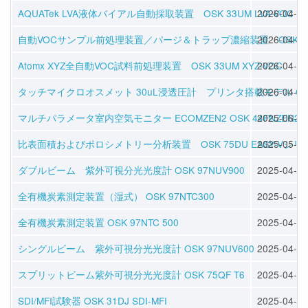
AQUATek LVA液体バイアル自動採取装置 OSK 33UM LVA-VOC
2026-04-16
自動VOCサンプル前処理装置／パージ＆トラップ濃縮装置 OSK 33UM 
2026-04-16
Atomx XYZ全自動VOC試料前処理装置 OSK 33UM XYZ-VOC
2026-04-16
タッチマイクロオスメット 30uL浸透圧計 プリンタ搭載モデル OSK 1
2026-04-16
マルチパラメータ室内空気モニター ECOMZEN2 OSK 44FNZEN2
2025-06-25
比表面積およびポロシメトリー分析装置 OSK 75DU EASY-Vシリ
2025-05-28
ダブルビーム 紫外可視分光光度計 OSK 97NUV900
2025-04-30
全有機炭素測定装置（湿式） OSK 97NTC300
2025-04-30
全有機炭素測定装置 OSK 97NTC 500
2025-04-30
シングルビーム 紫外可視分光光度計 OSK 97NUV600
2025-04-24
スプリットビーム紫外可視分光光度計 OSK 75QF T6
2025-04-24
SDI/MFI試験器 OSK 31DJ SDI-MFI
2025-04-11