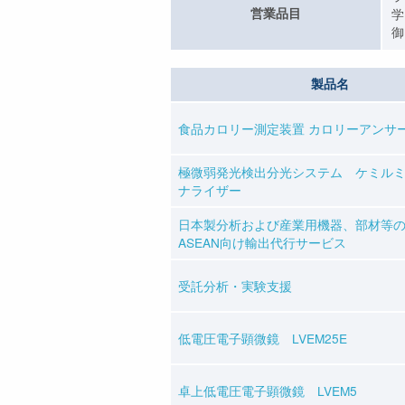
営業品目
学
御
製品名
食品カロリー測定装置 カロリーアンサー C
極微弱発光検出分光システム ケミル
ナライザー
日本製分析および産業用機器、部材等
ASEAN向け輸出代行サービス
受託分析・実験支援
低電圧電子顕微鏡 LVEM25E
卓上低電圧電子顕微鏡 LVEM5