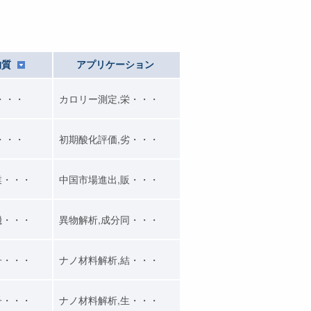
物質
アプリケーション
・・・
カロリー測定,栄・・・
・・・
初期酸化評価,劣・・・
業・・・
中国市場進出,販・・・
機・・・
異物解析,成分同・・・
子・・・
ナノ材料解析,結・・・
子・・・
ナノ材料解析,生・・・