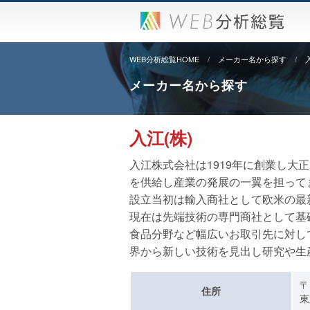
WEB分析総覧HOME
メーカー名から探す
メーカー名から探す
入江(株)
入江株式会社は1919年に創業し
を供給し産業の発展の一翼を担って
設立当初は輸入商社として欧米の最
現在は先端技術の専門商社として基
食品分野など幅広いお取引先に対し
界から新しい技術を見出し研究や生
〒
住所
東