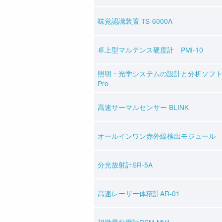
味覚認識装置 TS-6000A
卓上型マルテンス硬度計 PMI-10
照明・光学システムの設計と分析ソフトウェ
Pro
高速サーマルセンサー BLINK
オールインワン赤外線検出モジュール U
分光放射計SR-5A
高速レーザー体積計AR-01
超微量粘度計RSM-MV1