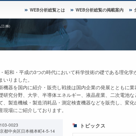
WEB分析総覧とは
WEB分析総覧の掲載案内
入江(株)
大正・昭和・平成の3つの時代において科学技術の礎である理化
まいりました。
新機器を国内に紹介・販売し戦後は国内企業の発展とともに業
礎研究分野、大学、半導体エネルギー、液晶産業、二次電池な
て、製造機械・製造消耗品・測定検査機器などを販売し、変化
産現場にご紹介しております。
103-0023
トピックス
京都中央区日本橋本町4-5-14