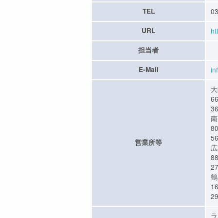
TEL
03
URL
ht
担当者
E-Mail
in
大
6
3
南
8
5
営業所等
広
8
2
鶴
1
2
ラ