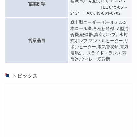
横浜市戸塚区矢部町1666-76
営業所等
TEL 045-861-
2121 FAX 045-861-8702
卓上型ニーダー,ボールミル,3
本ロール機,各種粉砕機,Ｖ型混
合機,乾燥器,真空ポンプ, 水封
営業品目
式ポンプ,マントルヒーター,リ
ボンヒーター,電気管状炉,電気
坩堝炉, スライドトランス,蒸
留器,ウィレー粉砕機
トピックス