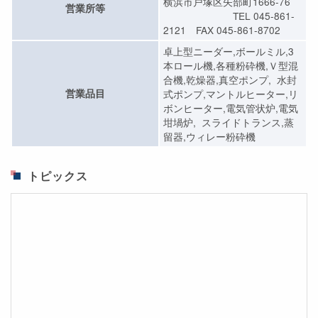
横浜市戸塚区矢部町1666-76
営業所等
TEL 045-861-
2121 FAX 045-861-8702
卓上型ニーダー,ボールミル,3
本ロール機,各種粉砕機,Ｖ型混
合機,乾燥器,真空ポンプ, 水封
営業品目
式ポンプ,マントルヒーター,リ
ボンヒーター,電気管状炉,電気
坩堝炉, スライドトランス,蒸
留器,ウィレー粉砕機
トピックス