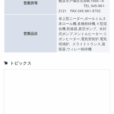
横浜市戸塚区矢部町1666-76
営業所等
TEL 045-861-
2121 FAX 045-861-8702
卓上型ニーダー,ボールミル,3
本ロール機,各種粉砕機,Ｖ型混
合機,乾燥器,真空ポンプ, 水封
営業品目
式ポンプ,マントルヒーター,リ
ボンヒーター,電気管状炉,電気
坩堝炉, スライドトランス,蒸
留器,ウィレー粉砕機
トピックス