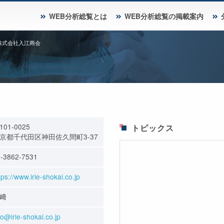
WEB分析総覧とは
WEB分析総覧の掲載案内
株式会社入江商会
101-0025
トピックス
京都千代田区神田佐久間町3-37
-3862-7531
tps://www.irie-shokai.co.jp
﨑
fo@irie-shokai.co.jp