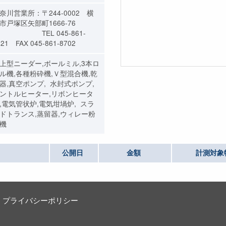
奈川営業所：〒244-0002 横
市戸塚区矢部町1666-76
TEL 045-861-
121 FAX 045-861-8702
上型ニーダー,ボールミル,3本ロ
ル機,各種粉砕機,Ｖ型混合機,乾
器,真空ポンプ, 水封式ポンプ,
ントルヒーター,リボンヒータ
,電気管状炉,電気坩堝炉, スラ
ドトランス,蒸留器,ウィレー粉
機
公開日
金額
計測対象
プライバシーポリシー