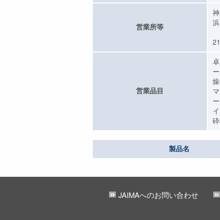
神
浜
営業所等
2
卓
ー
燥
営業品目
マ
ー
イ
砕
製品名
JAIMAへのお問い合わせ