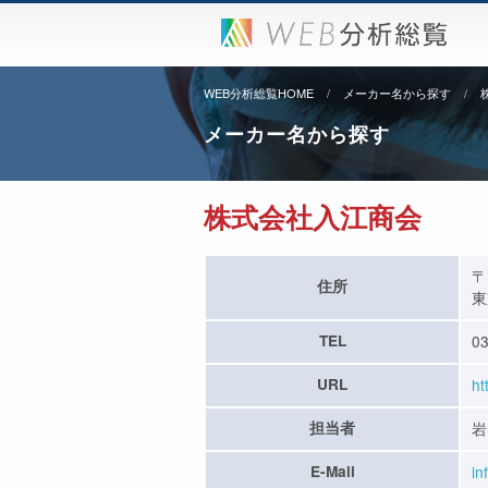
WEB分析総覧HOME
メーカー名から探す
メーカー名から探す
株式会社入江商会
〒
住所
東
TEL
03
URL
ht
担当者
岩
E-Mail
in