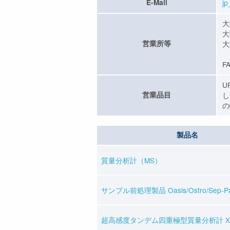
E-Mail
jp
大
大
営業所等
大
T
FA
U
営業品目
し
の
製品名
質量分析計（MS）
サンプル前処理製品 Oasis/Ostro/Sep-Pa
超高感度タンデム四重極型質量分析計 Xev