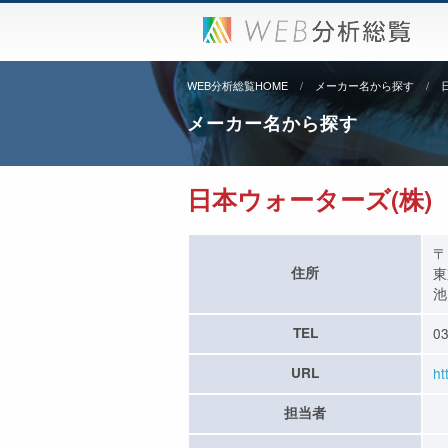
WEB分析総覧HOME
メーカー名から探す
メーカー名から探す
日本ウォーターズ(株)
〒
住所
東
池
TEL
03
URL
ht
担当者